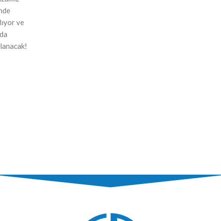
nde
ılıyor ve
nda
lanacak!