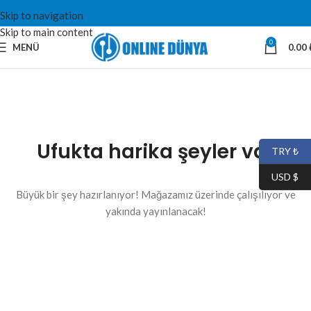
Skip to navigation
Skip to main content
0
MENÜ
0.00
Ufukta harika şeyler var
TRY ₺
USD $
Büyük bir şey hazırlanıyor! Mağazamız üzerinde çalışılıyor ve
yakında yayınlanacak!