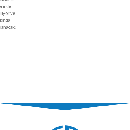
erinde
ılıyor ve
kında
lanacak!