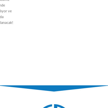
nde
ılıyor ve
nda
lanacak!