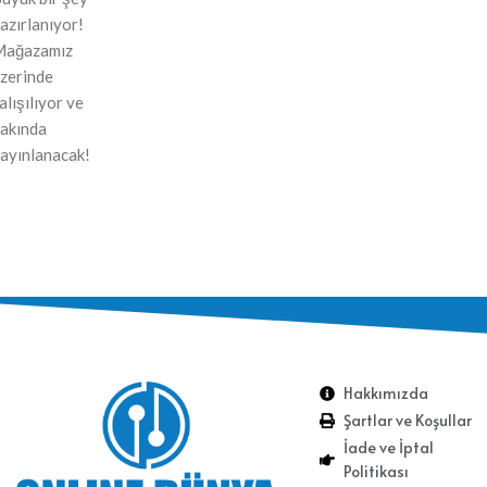
azırlanıyor!
Mağazamız
zerinde
alışılıyor ve
akında
ayınlanacak!
Hakkımızda
Şartlar ve Koşullar
İade ve İptal
Politikası