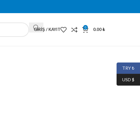
0
GIRIŞ / KAYIT
0.00
₺
TRY ₺
USD $