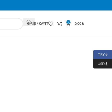
0
GIRIŞ / KAYIT
0.00
₺
TRY ₺
USD $