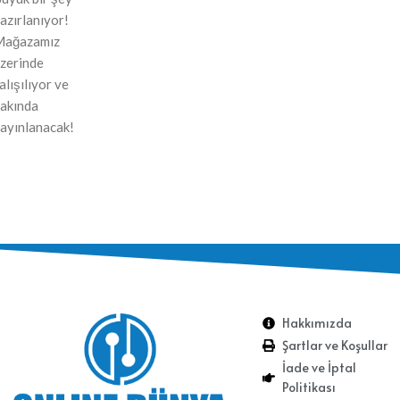
azırlanıyor!
Mağazamız
zerinde
alışılıyor ve
akında
ayınlanacak!
Hakkımızda
Şartlar ve Koşullar
İade ve İptal
Politikası