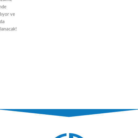
nde
ılıyor ve
nda
lanacak!