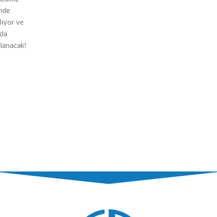
nde
ılıyor ve
nda
lanacak!