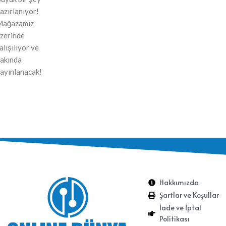
azırlanıyor!
Mağazamız
zerinde
alışılıyor ve
akında
ayınlanacak!
Hakkımızda
Şartlar ve Koşullar
İade ve İptal
Politikası