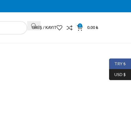
0
GIRIŞ / KAYIT
0.00
₺
TRY ₺
USD $