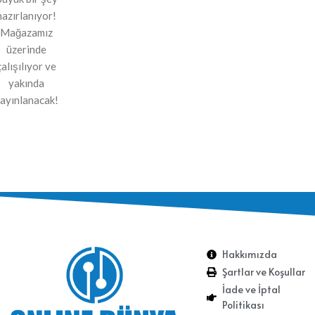
hazırlanıyor!
Mağazamız
üzerinde
çalışılıyor ve
yakında
ayınlanacak!
Hakkımızda
Şartlar ve Koşullar
İade ve İptal
Politikası