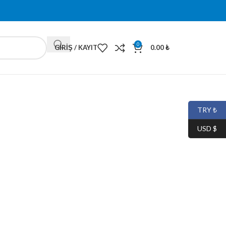
0
GIRIŞ / KAYIT
0.00
₺
TRY ₺
USD $