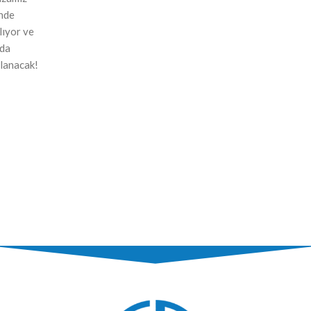
nde
ılıyor ve
nda
lanacak!