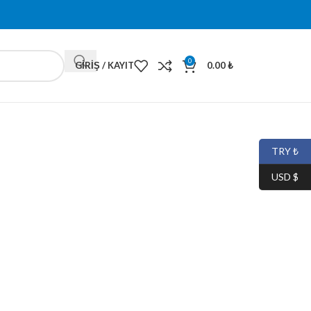
0
GIRIŞ / KAYIT
0.00
₺
TRY ₺
USD $