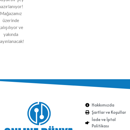
hazırlanıyor!
Mağazamız
üzerinde
çalışılıyor ve
yakında
ayınlanacak!
Hakkımızda
Şartlar ve Koşullar
İade ve İptal
Politikası