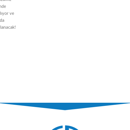
nde
ılıyor ve
nda
lanacak!