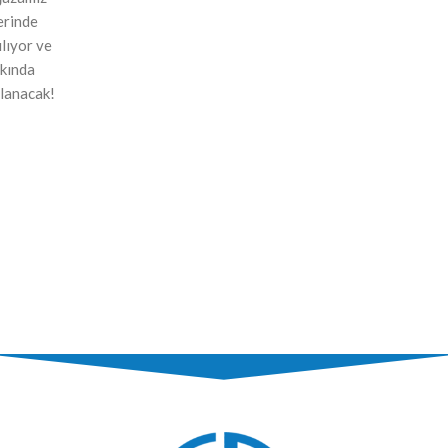
erinde
ılıyor ve
kında
lanacak!