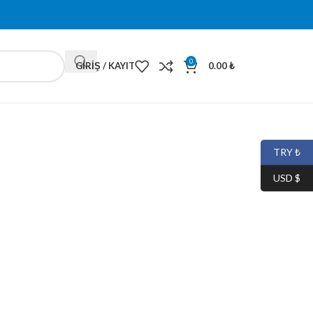
0
GIRIŞ / KAYIT
0.00
₺
TRY ₺
USD $