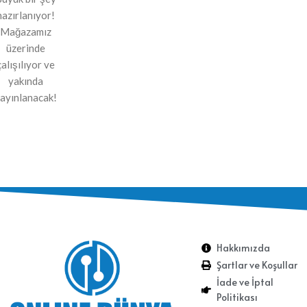
hazırlanıyor!
Mağazamız
üzerinde
çalışılıyor ve
yakında
ayınlanacak!
Hakkımızda
Şartlar ve Koşullar
İade ve İptal
Politikası