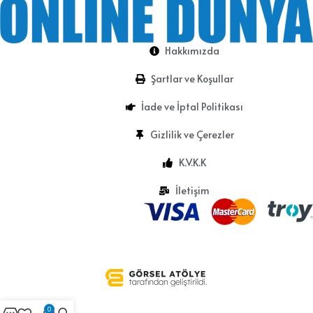
Hakkımızda
Şartlar ve Koşullar
İade ve İptal Politikası
Gizlilik ve Çerezler
K.V.K.K
İletişim
0