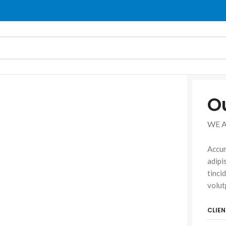
O
WE 
Accum
adipi
tinci
volut
CLIEN