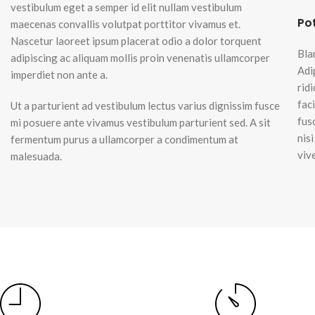
vestibulum eget a semper id elit nullam vestibulum
Po
maecenas convallis volutpat porttitor vivamus et.
Nascetur laoreet ipsum placerat odio a dolor torquent
Bla
adipiscing ac aliquam mollis proin venenatis ullamcorper
Adi
imperdiet non ante a.
rid
fac
Ut a parturient ad vestibulum lectus varius dignissim fusce
fus
mi posuere ante vivamus vestibulum parturient sed. A sit
nis
fermentum purus a ullamcorper a condimentum at
viv
malesuada.