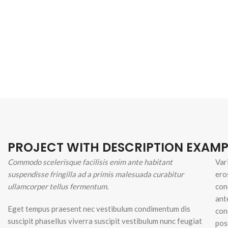
PROJECT WITH DESCRIPTION EXAMP
Commodo scelerisque facilisis enim ante habitant
Var
suspendisse fringilla ad a primis malesuada curabitur
ero
ullamcorper tellus fermentum.
con
ant
Eget tempus praesent nec vestibulum condimentum dis
con
suscipit phasellus viverra suscipit vestibulum nunc feugiat
pos