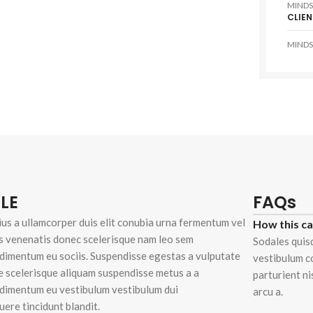
MINDS
CLIEN
MINDS
LE
FAQs
ius a ullamcorper duis elit conubia urna fermentum vel
How this c
s venenatis donec scelerisque nam leo sem
Sodales quis
dimentum eu sociis. Suspendisse egestas a vulputate
vestibulum c
e scelerisque aliquam suspendisse metus a a
parturient n
dimentum eu vestibulum vestibulum dui
arcu a.
uere tincidunt blandit.