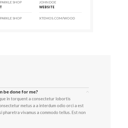
PARKLE SHOP
JOHN DOE
T
WEBSITE
PARKLE SHOP
XTEMOS.COM/WOOD
an be done for me?
que in torquent a consectetur lobortis
onsectetur metus a a interdum odio orci a est
isi pharetra vivamus a commodo tellus. Est non