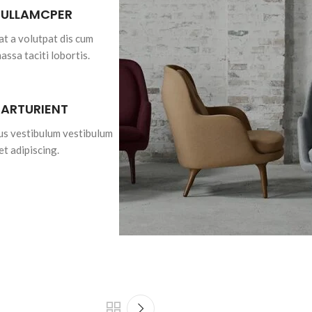
 ULLAMCPER
at a volutpat dis cum
massa taciti lobortis.
PARTURIENT
bus vestibulum vestibulum
et adipiscing.