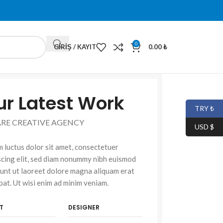
0
GIRIŞ / KAYIT
0.00
₺
ur Latest Work
TRY ₺
ARE CREATIVE AGENCY
USD $
 luctus dolor sit amet, consectetuer
scing elit, sed diam nonummy nibh euismod
dunt ut laoreet dolore magna aliquam erat
pat. Ut wisi enim ad minim veniam.
T
DESIGNER