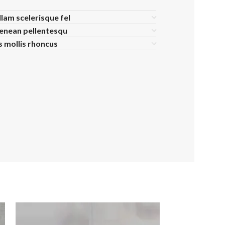
llam scelerisque fel
aenean pellentesqu
is mollis rhoncus