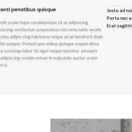
tenti penatibus quisque
Justo ad nu
Porta nec 
ndit scelerisque condimentum sit at adipiscing.
Erat sagitt
piscing vestibulum suspendisse nisi vene natis iaculis
iculus adipis cing habitasse neque ad at hendrerit diam
ilisi semper. Potenti pen atibus quisque suspen disse
ce sociosqu lobor tis eget neque nascetur posuere
i adipiscing condim entum in vulputate auctor a sem
erra.