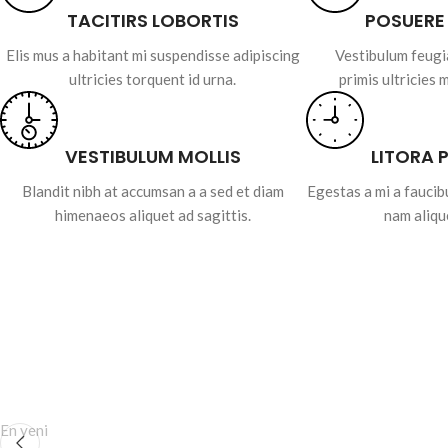
TACITIRS LOBORTIS
POSUERE
Elis mus a habitant mi suspendisse adipiscing
Vestibulum feugi
ultricies torquent id urna.
primis ultricies 
VESTIBULUM MOLLIS
LITORA 
Blandit nibh at accumsan a a sed et diam
Egestas a mi a fauci
himenaeos aliquet ad sagittis.
nam aliqu
En yeni