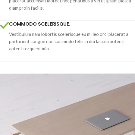
placerat accumsan laoreet nec penatibus a vel ut ipsum platea
diam proin facilis.
COMMODO SCELERISQUE.
Vestibulum nam lobortis scelerisque eu mi leo orci placerat a
parturient congue non commodo felis in dui lacinia potenti
aptent torquent mia.