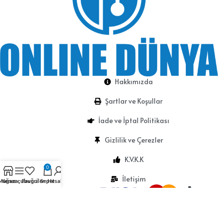
Hakkımızda
Şartlar ve Koşullar
İade ve İptal Politikası
Gizlilik ve Çerezler
K.V.K.K
0
İletişim
Mağaza
Kenar çubuğu
Favoriler
Sepet
Hesabım