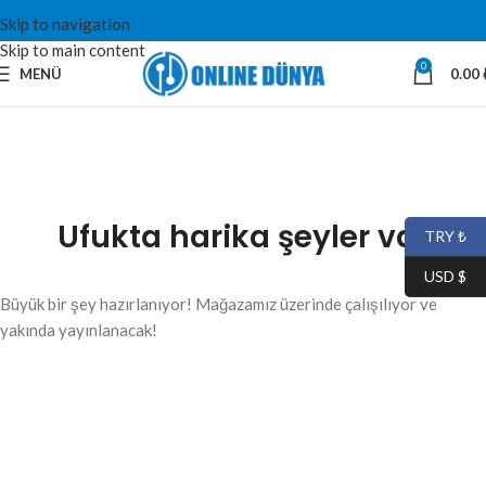
Skip to navigation
Skip to main content
0
MENÜ
0.00
Ufukta harika şeyler var
TRY ₺
USD $
Büyük bir şey hazırlanıyor! Mağazamız üzerinde çalışılıyor ve
yakında yayınlanacak!