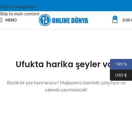
Skip to navigation
Skip to main content
0
MENÜ
0.00
Ufukta harika şeyler var
TRY ₺
USD $
Büyük bir şey hazırlanıyor! Mağazamız üzerinde çalışılıyor ve
yakında yayınlanacak!