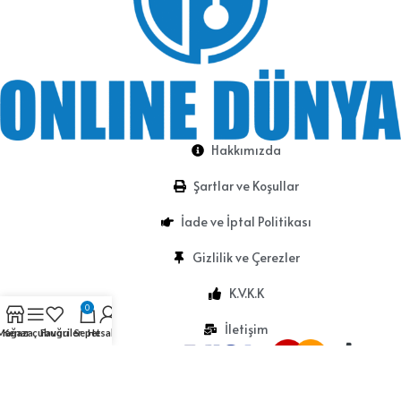
Hakkımızda
Şartlar ve Koşullar
İade ve İptal Politikası
Gizlilik ve Çerezler
K.V.K.K
0
İletişim
Mağaza
Kenar çubuğu
Favoriler
Sepet
Hesabım