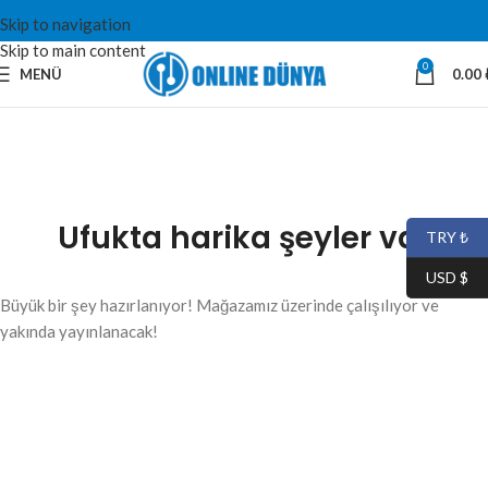
Skip to navigation
Skip to main content
0
MENÜ
0.00
Ufukta harika şeyler var
TRY ₺
USD $
Büyük bir şey hazırlanıyor! Mağazamız üzerinde çalışılıyor ve
yakında yayınlanacak!