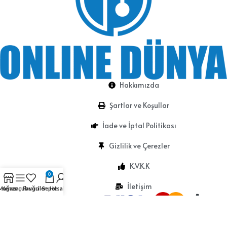
Hakkımızda
Şartlar ve Koşullar
İade ve İptal Politikası
Gizlilik ve Çerezler
K.V.K.K
0
İletişim
Mağaza
Kenar çubuğu
Favoriler
Sepet
Hesabım