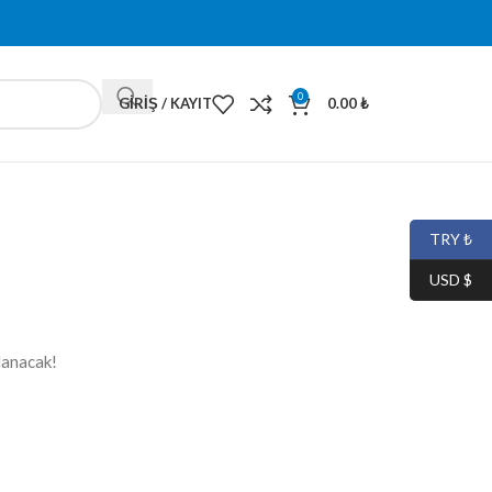
0
GIRIŞ / KAYIT
0.00
₺
TRY ₺
USD $
lanacak!