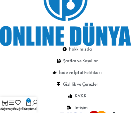
Hakkımızda
Şartlar ve Koşullar
İade ve İptal Politikası
Gizlilik ve Çerezler
K.V.K.K
0
İletişim
Mağaza
Kenar çubuğu
Favoriler
Sepet
Hesabım