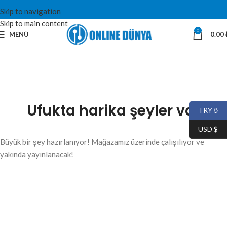
Skip to navigation
Skip to main content
0
MENÜ
0.00
Ufukta harika şeyler var
TRY ₺
USD $
Büyük bir şey hazırlanıyor! Mağazamız üzerinde çalışılıyor ve
yakında yayınlanacak!