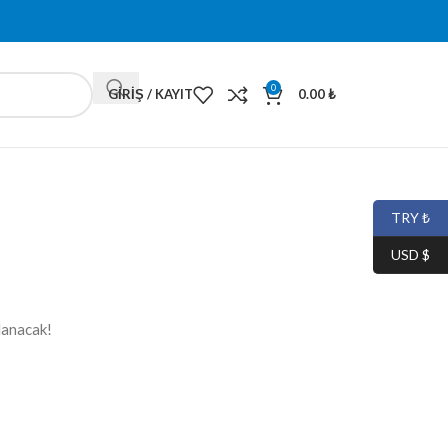
0
GIRIŞ / KAYIT
0.00
₺
TRY ₺
USD $
lanacak!