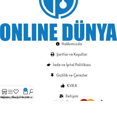
Hakkımızda
Şartlar ve Koşullar
İade ve İptal Politikası
Gizlilik ve Çerezler
K.V.K.K
0
İletişim
Mağaza
Kenar çubuğu
Favoriler
Sepet
Hesabım