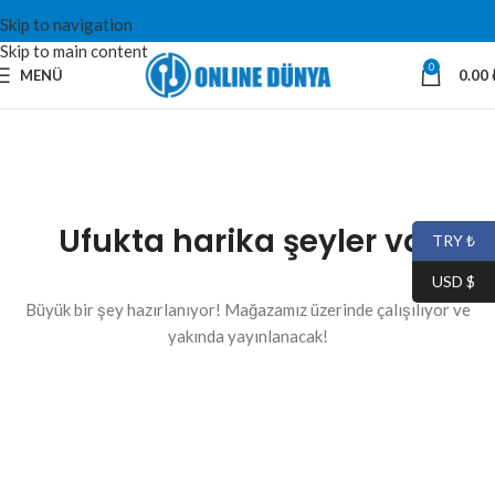
Skip to navigation
Skip to main content
0
MENÜ
0.00
Ufukta harika şeyler var
TRY ₺
USD $
Büyük bir şey hazırlanıyor! Mağazamız üzerinde çalışılıyor ve
yakında yayınlanacak!