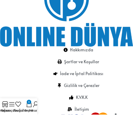
Hakkımızda
Şartlar ve Koşullar
İade ve İptal Politikası
Gizlilik ve Çerezler
K.V.K.K
0
İletişim
Mağaza
Kenar çubuğu
Favoriler
Sepet
Hesabım