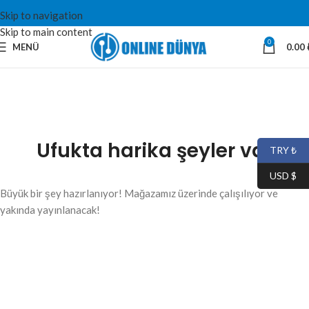
Skip to navigation
Skip to main content
0
MENÜ
0.00
Ufukta harika şeyler var
TRY ₺
USD $
Büyük bir şey hazırlanıyor! Mağazamız üzerinde çalışılıyor ve
yakında yayınlanacak!