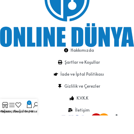
Hakkımızda
Şartlar ve Koşullar
İade ve İptal Politikası
Gizlilik ve Çerezler
K.V.K.K
0
İletişim
Mağaza
Kenar çubuğu
Favoriler
Sepet
Hesabım