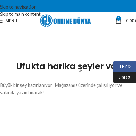
Skip to navigation
Skip to main content
0
MENÜ
0.00
Ufukta harika şeyler var
TRY ₺
USD $
Büyük bir şey hazırlanıyor! Mağazamız üzerinde çalışılıyor ve
yakında yayınlanacak!