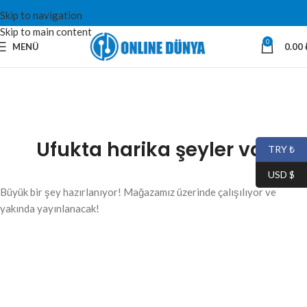
Skip to navigation
Skip to main content
0
MENÜ
0.00
Ufukta harika şeyler var
TRY ₺
USD $
Büyük bir şey hazırlanıyor! Mağazamız üzerinde çalışılıyor ve
yakında yayınlanacak!