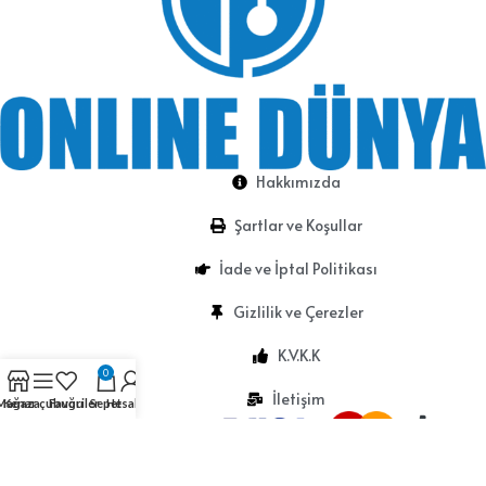
Hakkımızda
Şartlar ve Koşullar
İade ve İptal Politikası
Gizlilik ve Çerezler
K.V.K.K
0
İletişim
Mağaza
Kenar çubuğu
Favoriler
Sepet
Hesabım