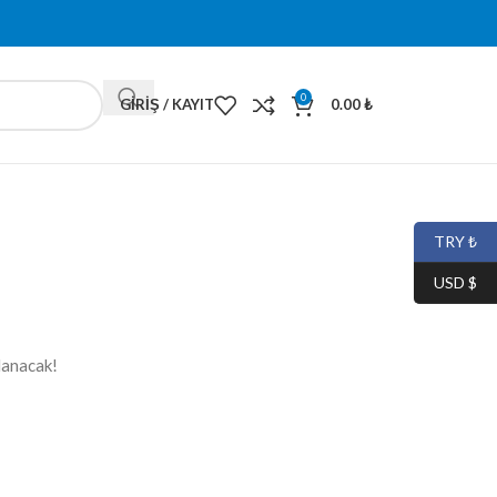
0
GIRIŞ / KAYIT
0.00
₺
TRY ₺
USD $
lanacak!