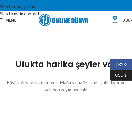
Skip to navigation
Skip to main content
0
MENÜ
0.00
Ufukta harika şeyler var
TRY ₺
USD $
Büyük bir şey hazırlanıyor! Mağazamız üzerinde çalışılıyor ve
yakında yayınlanacak!