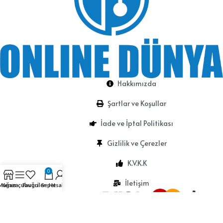
Hakkımızda
Şartlar ve Koşullar
İade ve İptal Politikası
Gizlilik ve Çerezler
K.V.K.K
0
İletişim
Mağaza
Kenar çubuğu
Favoriler
Sepet
Hesabım