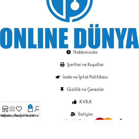
Hakkımızda
Şartlar ve Koşullar
İade ve İptal Politikası
Gizlilik ve Çerezler
K.V.K.K
0
İletişim
Mağaza
Kenar çubuğu
Favoriler
Sepet
Hesabım