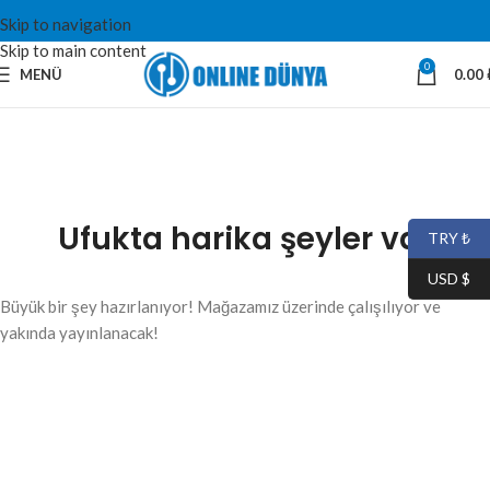
Skip to navigation
Skip to main content
0
MENÜ
0.00
Ufukta harika şeyler var
TRY ₺
USD $
Büyük bir şey hazırlanıyor! Mağazamız üzerinde çalışılıyor ve
yakında yayınlanacak!