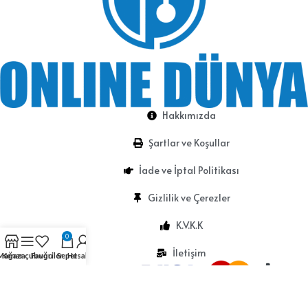
Hakkımızda
Şartlar ve Koşullar
İade ve İptal Politikası
Gizlilik ve Çerezler
K.V.K.K
0
İletişim
Mağaza
Kenar çubuğu
Favoriler
Sepet
Hesabım