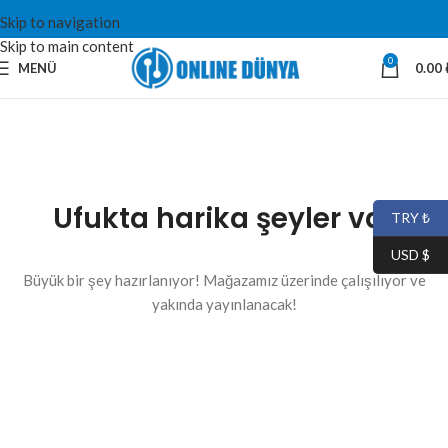
Skip to navigation
Skip to main content
0
MENÜ
0.00
Ufukta harika şeyler var
TRY ₺
USD $
Büyük bir şey hazırlanıyor! Mağazamız üzerinde çalışılıyor ve
yakında yayınlanacak!