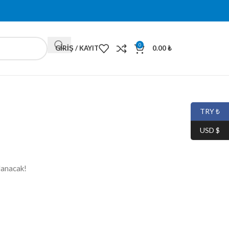
0
GIRIŞ / KAYIT
0.00
₺
TRY ₺
USD $
lanacak!