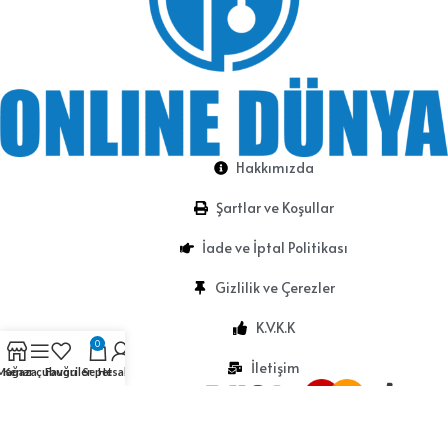
Hakkımızda
Şartlar ve Koşullar
İade ve İptal Politikası
Gizlilik ve Çerezler
K.V.K.K
0
İletişim
Mağaza
Kenar çubuğu
Favoriler
Sepet
Hesabım