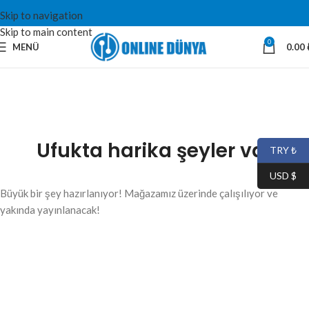
Skip to navigation
Skip to main content
0
MENÜ
0.00
Ufukta harika şeyler var
TRY ₺
USD $
Büyük bir şey hazırlanıyor! Mağazamız üzerinde çalışılıyor ve
yakında yayınlanacak!