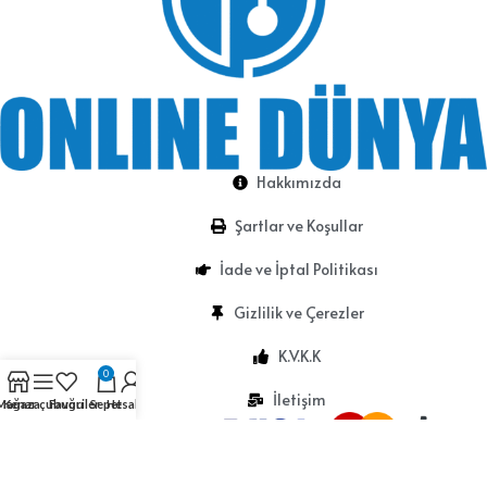
Hakkımızda
Şartlar ve Koşullar
İade ve İptal Politikası
Gizlilik ve Çerezler
K.V.K.K
0
İletişim
Mağaza
Kenar çubuğu
Favoriler
Sepet
Hesabım