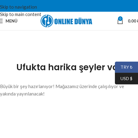
Skip to navigation
Skip to main content
0
MENÜ
0.00
Ufukta harika şeyler var
TRY ₺
USD $
Büyük bir şey hazırlanıyor! Mağazamız üzerinde çalışılıyor ve
yakında yayınlanacak!