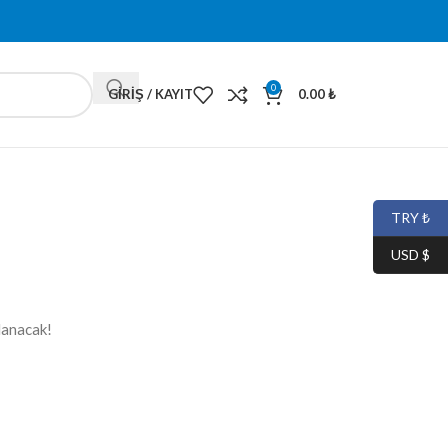
0
GIRIŞ / KAYIT
0.00
₺
TRY ₺
USD $
lanacak!