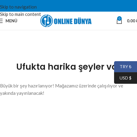
Skip to navigation
Skip to main content
0
MENÜ
0.00
Ufukta harika şeyler var
TRY ₺
USD $
Büyük bir şey hazırlanıyor! Mağazamız üzerinde çalışılıyor ve
yakında yayınlanacak!