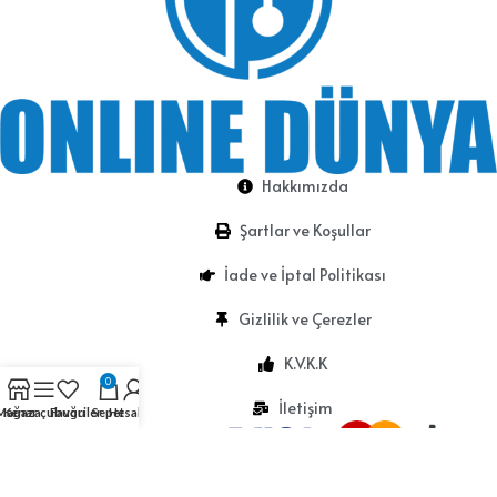
Hakkımızda
Şartlar ve Koşullar
İade ve İptal Politikası
Gizlilik ve Çerezler
K.V.K.K
0
İletişim
Mağaza
Kenar çubuğu
Favoriler
Sepet
Hesabım