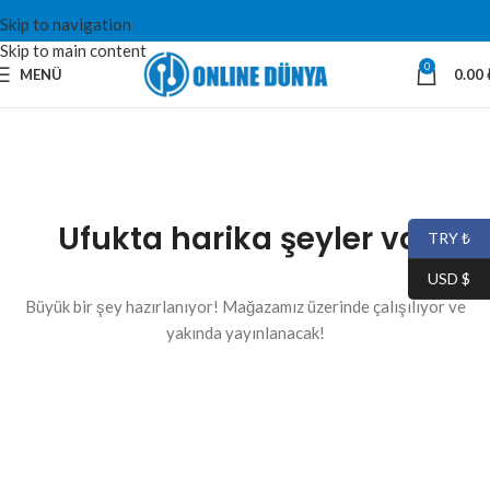
Skip to navigation
Skip to main content
0
MENÜ
0.00
Ufukta harika şeyler var
TRY ₺
USD $
Büyük bir şey hazırlanıyor! Mağazamız üzerinde çalışılıyor ve
yakında yayınlanacak!