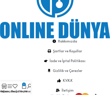
Hakkımızda
Şartlar ve Koşullar
İade ve İptal Politikası
Gizlilik ve Çerezler
K.V.K.K
0
İletişim
Mağaza
Kenar çubuğu
Favoriler
Sepet
Hesabım