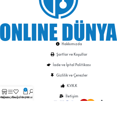
Hakkımızda
Şartlar ve Koşullar
İade ve İptal Politikası
Gizlilik ve Çerezler
K.V.K.K
0
İletişim
Mağaza
Kenar çubuğu
Favoriler
Sepet
Hesabım