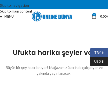
Skip to navigation
Skip to main content
0
MENÜ
0.00
Ufukta harika şeyler var
TRY ₺
USD $
Büyük bir şey hazırlanıyor! Mağazamız üzerinde çalışılıyor ve
yakında yayınlanacak!