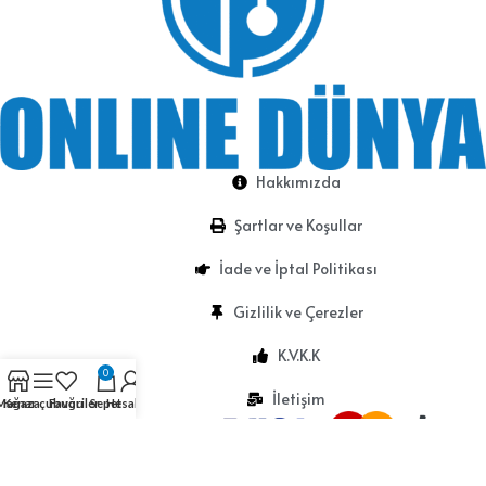
Hakkımızda
Şartlar ve Koşullar
İade ve İptal Politikası
Gizlilik ve Çerezler
K.V.K.K
0
İletişim
Mağaza
Kenar çubuğu
Favoriler
Sepet
Hesabım