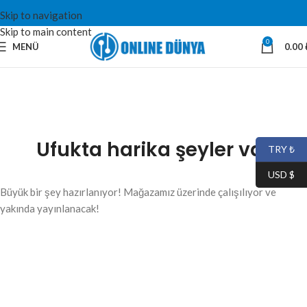
Skip to navigation
Skip to main content
0
MENÜ
0.00
Ufukta harika şeyler var
TRY ₺
USD $
Büyük bir şey hazırlanıyor! Mağazamız üzerinde çalışılıyor ve
yakında yayınlanacak!