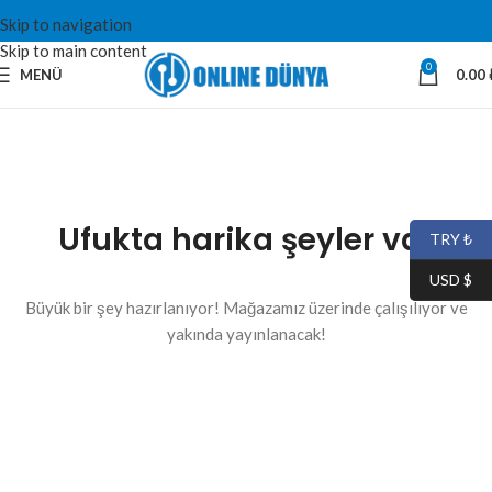
Skip to navigation
Skip to main content
0
MENÜ
0.00
Ufukta harika şeyler var
TRY ₺
USD $
Büyük bir şey hazırlanıyor! Mağazamız üzerinde çalışılıyor ve
yakında yayınlanacak!