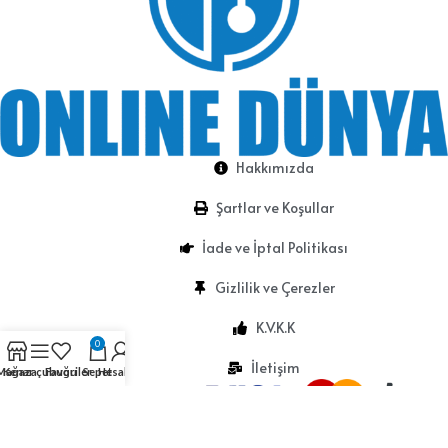
Hakkımızda
Şartlar ve Koşullar
İade ve İptal Politikası
Gizlilik ve Çerezler
K.V.K.K
0
İletişim
Mağaza
Kenar çubuğu
Favoriler
Sepet
Hesabım