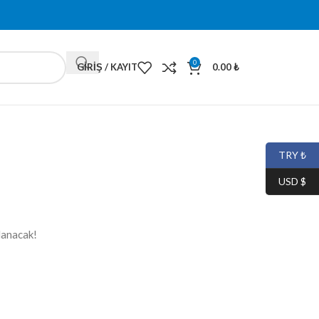
0
GIRIŞ / KAYIT
0.00
₺
TRY ₺
USD $
lanacak!