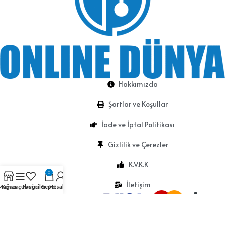
Hakkımızda
Şartlar ve Koşullar
İade ve İptal Politikası
Gizlilik ve Çerezler
K.V.K.K
0
İletişim
Mağaza
Kenar çubuğu
Favoriler
Sepet
Hesabım