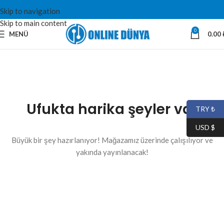
Skip to navigation
Skip to main content
0
MENÜ
0.00
Ufukta harika şeyler var
TRY ₺
USD $
Büyük bir şey hazırlanıyor! Mağazamız üzerinde çalışılıyor ve
yakında yayınlanacak!