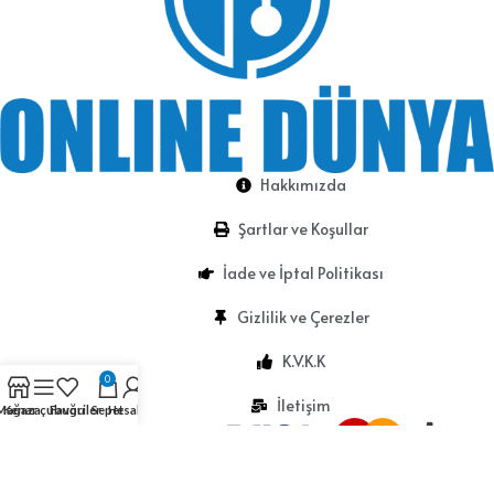
Hakkımızda
Şartlar ve Koşullar
İade ve İptal Politikası
Gizlilik ve Çerezler
K.V.K.K
0
İletişim
Mağaza
Kenar çubuğu
Favoriler
Sepet
Hesabım