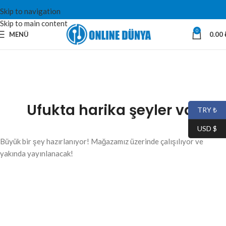
Skip to navigation
Skip to main content
0
MENÜ
0.00
Ufukta harika şeyler var
TRY ₺
USD $
Büyük bir şey hazırlanıyor! Mağazamız üzerinde çalışılıyor ve
yakında yayınlanacak!