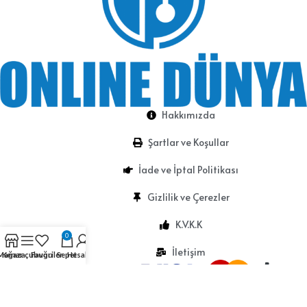
Hakkımızda
Şartlar ve Koşullar
İade ve İptal Politikası
Gizlilik ve Çerezler
K.V.K.K
0
İletişim
Mağaza
Kenar çubuğu
Favoriler
Sepet
Hesabım