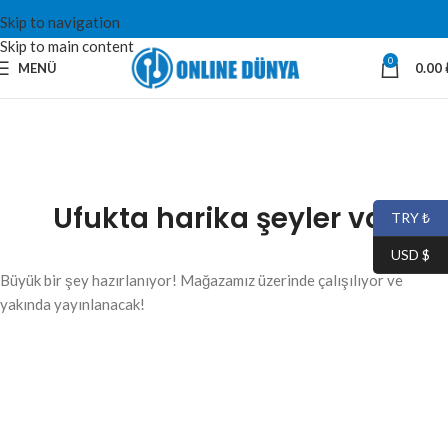
Skip to navigation
Skip to main content
0
MENÜ
0.00
Ufukta harika şeyler var
TRY ₺
USD $
Büyük bir şey hazırlanıyor! Mağazamız üzerinde çalışılıyor ve
yakında yayınlanacak!