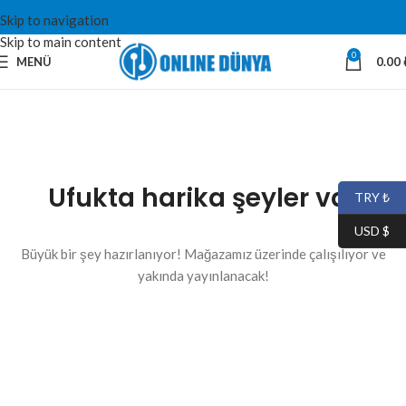
Skip to navigation
Skip to main content
0
MENÜ
0.00
Ufukta harika şeyler var
TRY ₺
USD $
Büyük bir şey hazırlanıyor! Mağazamız üzerinde çalışılıyor ve
yakında yayınlanacak!