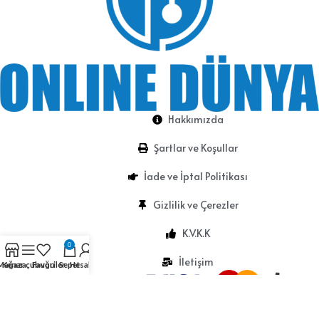
Hakkımızda
Şartlar ve Koşullar
İade ve İptal Politikası
Gizlilik ve Çerezler
K.V.K.K
0
İletişim
Mağaza
Kenar çubuğu
Favoriler
Sepet
Hesabım