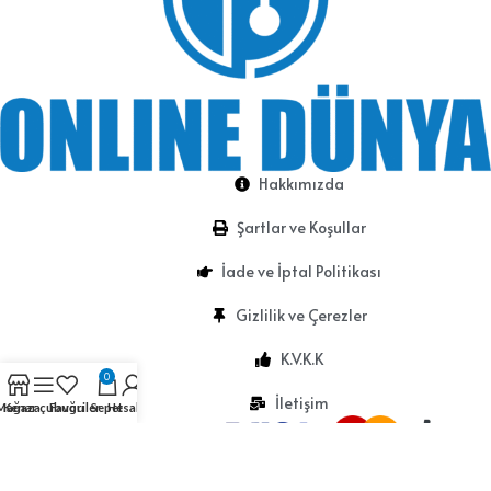
Hakkımızda
Şartlar ve Koşullar
İade ve İptal Politikası
Gizlilik ve Çerezler
K.V.K.K
0
İletişim
Mağaza
Kenar çubuğu
Favoriler
Sepet
Hesabım