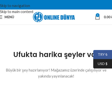
Skip to navigation
Skip to main content
0
MENÜ
0.00
Ufukta harika şeyler var
TRY ₺
USD $
Büyük bir şey hazırlanıyor! Mağazamız üzerinde çalışılıyor ve
yakında yayınlanacak!