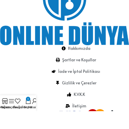
Hakkımızda
Şartlar ve Koşullar
İade ve İptal Politikası
Gizlilik ve Çerezler
K.V.K.K
0
İletişim
Mağaza
Kenar çubuğu
Favoriler
Sepet
Hesabım