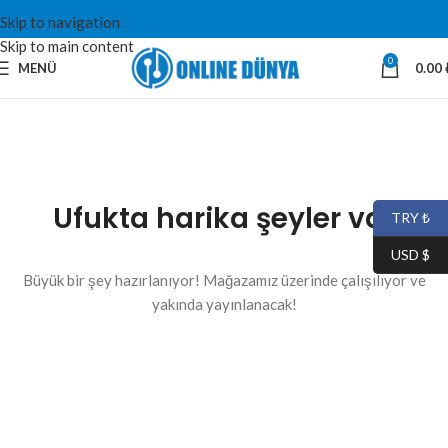
Skip to navigation
Skip to main content
0
MENÜ
0.00
Ufukta harika şeyler var
TRY ₺
USD $
Büyük bir şey hazırlanıyor! Mağazamız üzerinde çalışılıyor ve
yakında yayınlanacak!