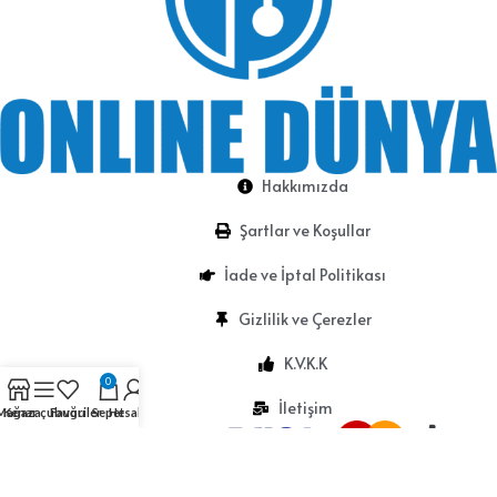
Hakkımızda
Şartlar ve Koşullar
İade ve İptal Politikası
Gizlilik ve Çerezler
K.V.K.K
0
İletişim
Mağaza
Kenar çubuğu
Favoriler
Sepet
Hesabım