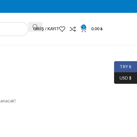
0
GIRIŞ / KAYIT
0.00
₺
TRY ₺
USD $
lanacak!